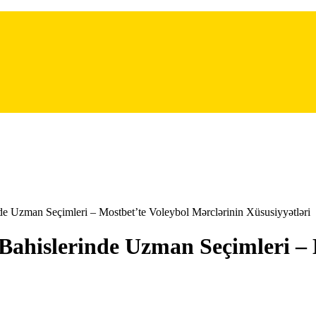
de Uzman Seçimleri – Mostbet’te Voleybol Mərclərinin Xüsusiyyətləri
 Bahislerinde Uzman Seçimleri –