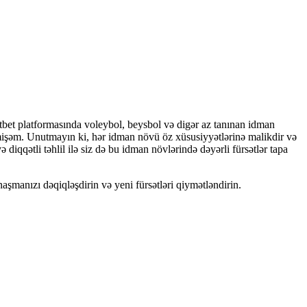
stbet platformasında voleybol, beysbol və digər az tanınan idman
mişəm. Unutmayın ki, hər idman növü öz xüsusiyyətlərinə malikdir və
diqqətli təhlil ilə siz də bu idman növlərində dəyərli fürsətlər tapa
aşmanızı dəqiqləşdirin və yeni fürsətləri qiymətləndirin.