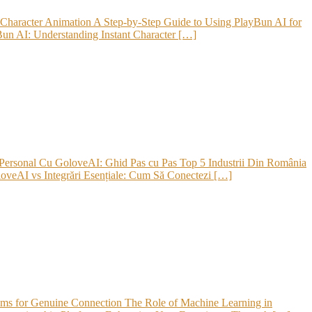
 Character Animation A Step-by-Step Guide to Using PlayBun AI for
n AI: Understanding Instant Character […]
 Personal Cu GoloveAI: Ghid Pas cu Pas Top 5 Industrii Din România
oloveAI vs Integrări Esențiale: Cum Să Conectezi […]
thms for Genuine Connection The Role of Machine Learning in