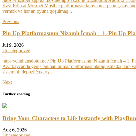
https://mostbet-app-az.mostbet-app-az.com/ Mostbotun Android Tətbiq
Kəşf Edin at Mostbet Mostbet platformasında oynamaq həmişə əyləncəli
vermək və hər an oyuna qoşulmaq...
Previous
Pin Up Platformasının Nizamlı İcmalı – 1. Pin Up Pla
Jul 9, 2026
Uncategorized
https://elinhansdottir.net/ Pin Up Platformasının Nizamlı İcmalı – 1.
Azərbaycanda geniş tanınan qumar platforması olaraq istifadəçilərə va
sistemini, depozit/çıxarış...
Next
Further reading
Bring Your Characters to Life Instantly with PlayBu
Aug 6, 2026
Uncategorized