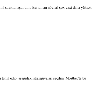
rini strukturlaşdırdım. Bu idman növləri çox vaxt daha yüksək
əhlil edib, aşağıdakı strategiyaları seçdim. Mostbet’te bu