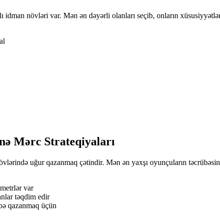
idman növləri var. Mən ən dəyərli olanları seçib, onların xüsusiyyətlə
al
nə Mərc Strateqiyaları
lərində uğur qazanmaq çətindir. Mən ən yaxşı oyunçuların təcrübəsini t
ametrlər var
nlar təqdim edir
rübə qazanmaq üçün