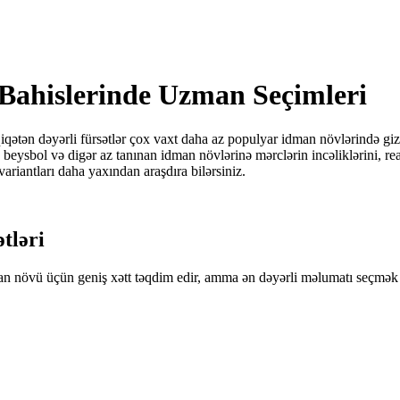
 Bahislerinde Uzman Seçimleri
ətən dəyərli fürsətlər çox vaxt daha az populyar idman növlərində gizlən
beysbol və digər az tanınan idman növlərinə mərclərin incəliklərini, re
ariantları daha yaxından araşdıra bilərsiniz.
tləri
dman növü üçün geniş xətt təqdim edir, amma ən dəyərli məlumatı seçmək 