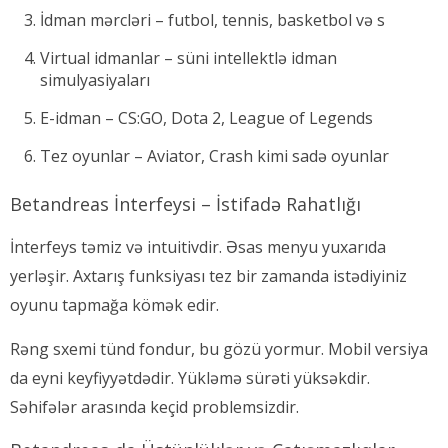
İdman mərcləri – futbol, tennis, basketbol və s
Virtual idmanlar – süni intellektlə idman
simulyasiyaları
E-idman – CS:GO, Dota 2, League of Legends
Tez oyunlar – Aviator, Crash kimi sadə oyunlar
Betandreas İnterfeysi – İstifadə Rahatlığı
İnterfeys təmiz və intuitivdir. Əsas menyu yuxarıda
yerləşir. Axtarış funksiyası tez bir zamanda istədiyiniz
oyunu tapmağa kömək edir.
Rəng sxemi tünd fondur, bu gözü yormur. Mobil versiya
da eyni keyfiyyətdədir. Yükləmə sürəti yüksəkdir.
Səhifələr arasında keçid problemsizdir.