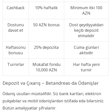
Cashback
10% həftəlik
Minimum itki 100
AZN
Dostunu
50 AZN bonus
Dost qeydiyyatdan
dəvət et
keçib depozit
etməlidir
Həftəsonu
25% depozitə
Cümə günləri
bonusu
aktivdir
Turnirlər
Mükafat fondu
Hər həftə yeni
10,000 AZN
turnir
Depozit və Çıxarış – Betandreas-da Ödənişlər
Ödəniş üsulları müxtəlifdir. Siz bank kartları, elektron
pulqabılar və mobil ödənişlərdən istifadə edə bilərsiniz.
Bütün əməliyyatlar şifrələnir.