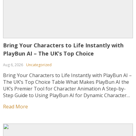
Bring Your Characters to Life Instantly with
PlayBun AI – The UK’s Top Choice
Aug 6, 2026
Uncategorized
Bring Your Characters to Life Instantly with PlayBun AI –
The UK’s Top Choice Table What Makes PlayBun AI the
UK’s Premier Tool for Character Animation A Step-by-
Step Guide to Using PlayBun AI for Dynamic Character
Creation Comparing Character Animation Tools: Why UK
Read More
Creatives Choose PlayBun AI The Technology Behind
PlayBun AI: Understanding Instant Character […]