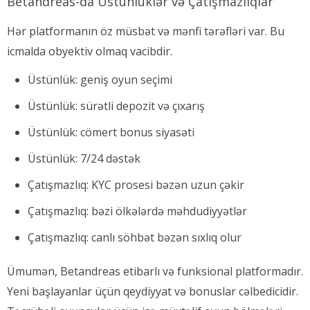
Betandreas-da Üstünlüklər və Çatışmazlıqlar
Hər platformanın öz müsbət və mənfi tərəfləri var. Bu
icmalda obyektiv olmaq vacibdir.
Üstünlük: geniş oyun seçimi
Üstünlük: sürətli depozit və çıxarış
Üstünlük: cömert bonus siyasəti
Üstünlük: 7/24 dəstək
Çatışmazlıq: KYC prosesi bəzən uzun çəkir
Çatışmazlıq: bəzi ölkələrdə məhdudiyyətlər
Çatışmazlıq: canlı söhbət bəzən sıxlıq olur
Ümumən, Betandreas etibarlı və funksional platformadır.
Yeni başlayanlar üçün qeydiyyat və bonuslar cəlbedicidir.