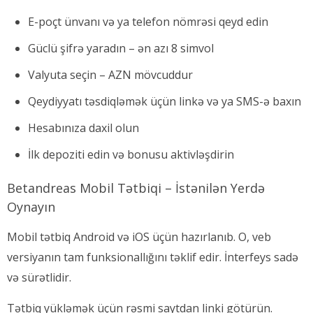
E-poçt ünvanı və ya telefon nömrəsi qeyd edin
Güclü şifrə yaradın – ən azı 8 simvol
Valyuta seçin – AZN mövcuddur
Qeydiyyatı təsdiqləmək üçün linkə və ya SMS-ə baxın
Hesabınıza daxil olun
İlk depoziti edin və bonusu aktivləşdirin
Betandreas Mobil Tətbiqi – İstənilən Yerdə
Oynayın
Mobil tətbiq Android və iOS üçün hazırlanıb. O, veb
versiyanın tam funksionallığını təklif edir. İnterfeys sadə
və sürətlidir.
Tətbiq yükləmək üçün rəsmi saytdan linki götürün.